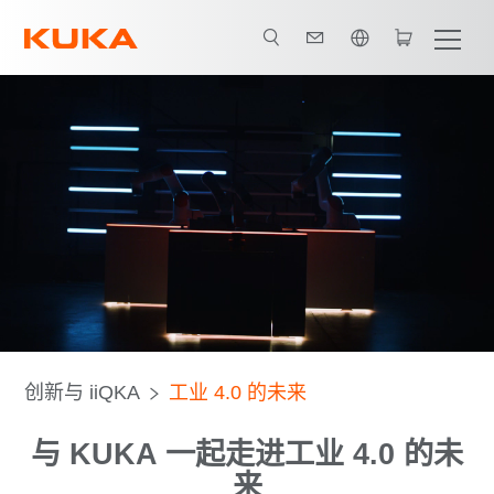
英语 / English
im
KIVI
Translearn
OPERA
VWS4LS
BaSys 4.2
创新与 iiQKA
工业 4.0 的未来
与 KUKA 一起走进工业 4.0 的未
来