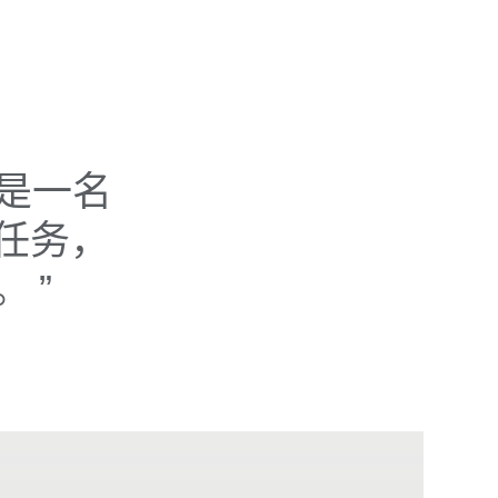
人是一名
化任务，
。