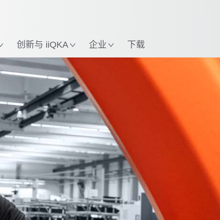
英语 / English
置
创新与 iiQKA
企业
下载
运行和维护服务
KUKA 远程服务
所有服务