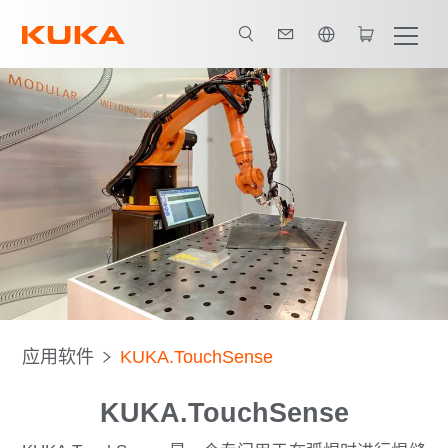
英语 / English
应用软件
KUKA.TouchSense
KUKA.TouchSense