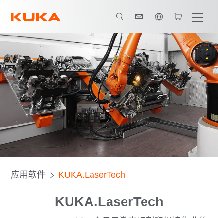
英语 / English
应用软件
KUKA.LaserTech
KUKA.LaserTech