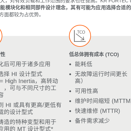
对有效负载和工作范围的要求也在提高。KR FORTEC u
智能模块化和相同部件设计理念，其有可能为应用选择合适的
方面都较为占优势。
活性
低总体拥有成本 (TCO)
化后可用于诸多应用
能耗低
选择 HI 设计型式
无故障运行时间更长（
= High Inertia，高转动
高）
），可与不同尺寸的工
可用性高
容
维护时间缩短 (MTTM
到 HI 或具有更高/更低有
快速维修 (MTTR)
载的设计型式
备件需求减少
铸造的特种变型和用于
应用的 MT 设计型式*