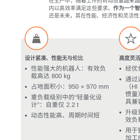
在生产中，随着工件的转动惯量越来越大，
内以高效率满足这些要求。
作为一个
还是未来，其在性能、经济性和灵活性
设计紧凑、性能无与伦比
高度灵
性能强大的机器人：有效负
经优
载高达 800 kg
通过
占地面积小：950 × 970 mm
（HI 
惯量
重负载级别中的“轻量化设
具兼
计”：自重仅 2.2 t
升级
动态性能高、周期时间短
效负
用于
加工