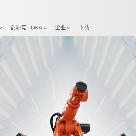
英语 / English
置
创新与 iiQKA
企业
下载
特性
机器人种类
应用
机器人外围设备