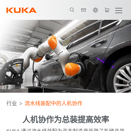
英语 / English
iiwa
控制软件
投入运行
数据分析
所有系统合作伙伴
行业
流水线装配中的人机协作
人机协作为总装提高效率