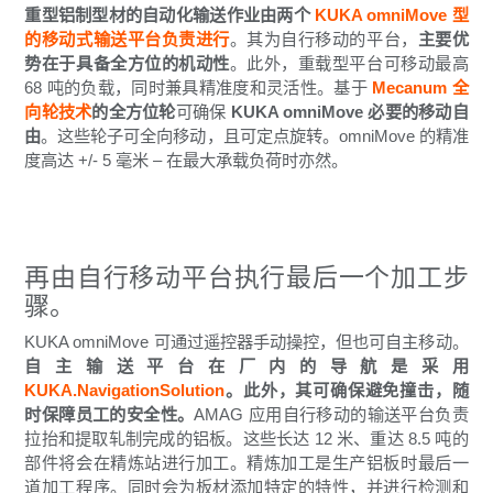
重型铝制型材的自动化输送作业由两个
KUKA
omniMove
型
的移动式输送平台负责进行
。其为自行移动的平台，
主要优
势在于具备全方位的机动性
。此外，重载型平台可移动最高
68 吨的负载，同时兼具精准度和灵活性。基于
Mecanum 全
向轮技术
的全方位轮
可确保
KUKA
omniMove 必要的移动自
由
。这些轮子可全向移动，且可定点旋转。omniMove 的精准
度高达 +/- 5 毫米 – 在最大承载负荷时亦然。
再由自行移动平台执行最后一个加工步
骤。
KUKA omniMove 可通过遥控器手动操控，但也可自主移动。
自主输送平台在厂内的导航是采用
KUKA.NavigationSolution
。此外，其可确保避免撞击，随
时保障员工的安全性。
AMAG 应用自行移动的输送平台负责
拉抬和提取轧制完成的铝板。这些长达 12 米、重达 8.5 吨的
部件将会在精炼站进行加工。精炼加工是生产铝板时最后一
道加工程序。同时会为板材添加特定的特性，并进行检测和