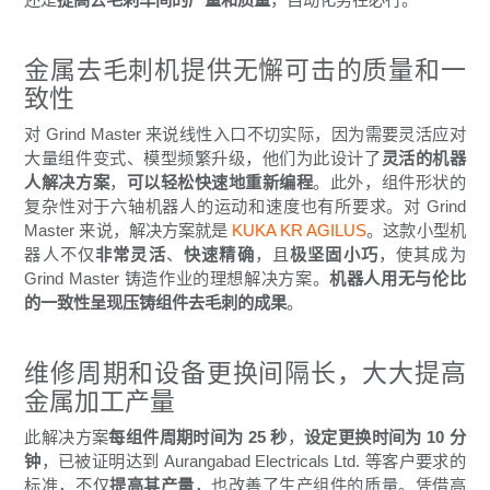
金属去毛刺机提供无懈可击的质量和一
致性
对 Grind Master 来说线性入口不切实际，因为需要灵活应对
大量组件变式、模型频繁升级，他们为此设计了
灵活的机器
人解决方案
，
可以轻松快速地重新编程
。此外，组件形状的
复杂性对于六轴机器人的运动和速度也有所要求。对 Grind
Master 来说，解决方案就是
KUKA KR AGILUS
。这款小型机
器人不仅
非常灵活
、
快速精确
，且
极坚固小巧
，使其成为
Grind Master 铸造作业的理想解决方案。
机器人用无与伦比
的一致性呈现压铸组件去毛刺的成果
。
维修周期和设备更换间隔长，大大提高
金属加工产量
此解决方案
每组件周期时间为 25 秒
，
设定更换时间为 10 分
钟
，已被证明达到 Aurangabad Electricals Ltd. 等客户要求的
标准，不仅
提高其产量
，也改善了生产组件的质量。凭借高