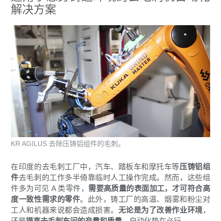
解决方案
KR AGILUS 去除压铸铝组件的毛刺。
在印度的去毛刺工厂中，汽车、踏板车和摩托车等
压铸铝组
件
去毛刺的工作多半倚靠临时人工操作完成。然而，这些组
件多为可见 A 类零件，
需要高质量的表面加工，才可符合高
度一致性需求的零件
。此外，铸工厂的高温、烟雾和粉尘对
工人和机器来说都会造成损害。
无论是为了改善作业环境
，
还是
提高去毛刺车间的产量和质量
，自动化势在必行。