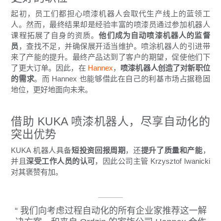
起初，员工们都担心喷漆机器人会取代生产线上的蓝领工
人。然而，最终结果却是经验丰富的喷漆员通过参加机器人
课程拓展了自身的资质。
他们成为自动喷漆机器人的监督
员
，查找不足，并确保展开适当维护。喷涂机器人的引进带
来了产能的提升。最终产品达到了客户的期望，促使他们下
了更大订单。因此，在
Hannex
，
喷漆
机器人创造了对新职位
的需求
。而 Hannex 也能够借此在自己的利基市场占据稳固
地位，更好地面向未来。
借助 KUKA 喷漆机器人，尽享自动化的
突出优势
KUKA 机器人具备
短投资回报周期
，还
提升了质量和产能
，
并且
深受工作人员的认可
，因此公司主管 Krzysztof Iwanicki
对其褒赞有加。
我们向考虑过程自动化的所有企业家推荐这一解