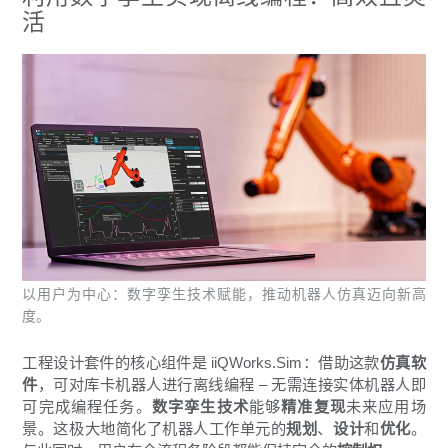
活
以用户为中心：数字孪生技术赋能，推动机器人仿真迈向新高
度。
工程设计套件的核心组件是 iiQWorks.Sim：借助这款
仿真软
件
，可对库卡机器人进行离线编程 – 无需连接实体机器人即
可完成编程任务。
数字孪生技术
能够
精准复现
未来应用场
景。这极大地简化了机器人工作单元的
规划
、
设计
和
优化
。