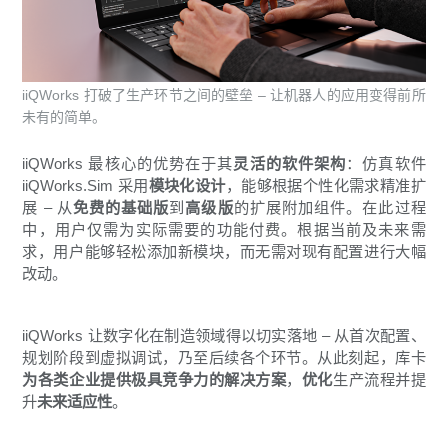
iiQWorks 打破了生产环节之间的壁垒 – 让机器人的应用变得前所
未有的简单。
iiQWorks 最核心的优势在于其
灵活的软件架构
：仿真软件
iiQWorks.Sim 采用
模块化设计
，能够根据个性化需求精准扩
展 – 从
免费的基础版
到
高级版
的扩展附加组件。在此过程
中，用户仅需为实际需要的功能付费。根据当前及未来需
求，用户能够轻松添加新模块，而无需对现有配置进行大幅
改动。
iiQWorks 让数字化在制造领域得以切实落地 – 从首次配置、
规划阶段到虚拟调试，乃至后续各个环节。从此刻起，库卡
为各类企业提供极具竞争力的解决方案
，
优化
生产流程并提
升
未来适应性
。