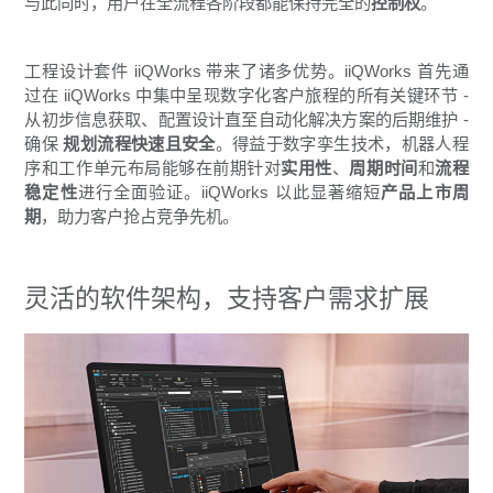
与此同时，用户在全流程各阶段都能保持完全的
控制权
。
工程设计套件 iiQWorks 带来了诸多优势。iiQWorks 首先通
过在 iiQWorks 中集中呈现数字化客户旅程的所有关键环节 -
从初步信息获取、配置设计直至自动化解决方案的后期维护 -
确保
规划流程快速且安全
。得益于数字孪生技术，机器人程
序和工作单元布局能够在前期针对
实用性
、
周期时间
和
流程
稳定性
进行全面验证。iiQWorks 以此显著缩短
产品上市周
期
，助力客户抢占竞争先机。
灵活的软件架构，支持客户需求扩展