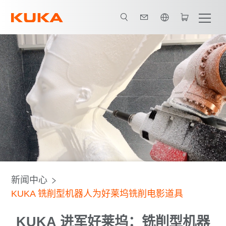
英语 / English
_电影道具
图片文本_极高的精度
文本-狮子
YouTube 视频
新闻中心
KUKA 铣削型机器人为好莱坞铣削电影道具
KUKA 进军好莱坞：铣削型机器