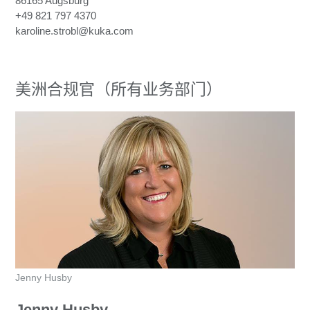
86165 Augsburg
+49 821 797 4370
karoline.strobl@kuka.com
美洲合规官（所有业务部门）
Jenny Husby
Jenny Husby