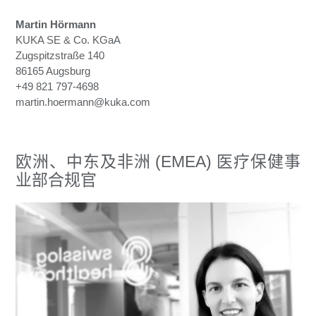
Martin Hörmann
KUKA SE & Co. KGaA
Zugspitzstraße 140
86165 Augsburg
+49 821 797-4698
martin.hoermann@kuka.com
欧洲、中东及非洲 (EMEA) 医疗保健事
业部合规官