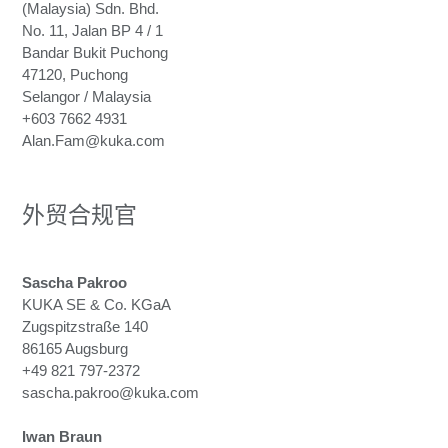
(Malaysia) Sdn. Bhd.
No. 11, Jalan BP 4 / 1
Bandar Bukit Puchong
47120, Puchong
Selangor / Malaysia
+603 7662 4931
Alan.Fam@kuka.com
外贸合规官
Sascha Pakroo
KUKA SE & Co. KGaA
Zugspitzstraße 140
86165 Augsburg
+49 821 797-2372
sascha.pakroo@kuka.com
Iwan Braun