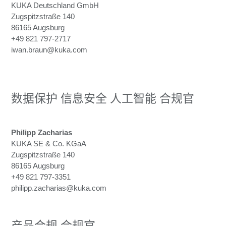
KUKA Deutschland GmbH
Zugspitzstraße 140
86165 Augsburg
+49 821 797-2717
iwan.braun@kuka.com
数据保护 信息安全 人工智能 合规官
Philipp Zacharias
KUKA SE & Co. KGaA
Zugspitzstraße 140
86165 Augsburg
+49 821 797-3351
philipp.zacharias@kuka.com
产品合规 合规官