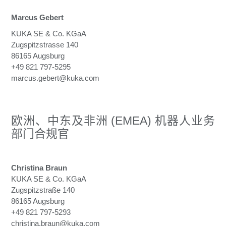
Marcus Gebert
KUKA SE & Co. KGaA
Zugspitzstrasse 140
86165 Augsburg
+49 821 797-5295
marcus.gebert@
kuk
a.
com
欧洲、中东及非洲 (EMEA) 机器人业务
部门合规官
Christina Braun
KUKA SE & Co. KGaA
Zugspitzstraße 140
86165 Augsburg
+49 821 797-5293
christina.braun@kuka.com