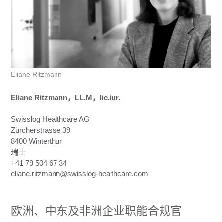
Eliane Ritzmann
Eliane Ritzmann，LL.M，lic.iur.
Swisslog Healthcare AG
Zürcherstrasse 39
8400 Winterthur
瑞士
+41 79 504 67 34
eliane.ritzmann@swisslog-healthcare.com
欧洲、中东及非洲企业职能合规官