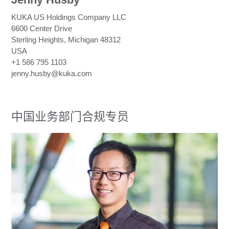
KUKA US Holdings Company LLC
6600 Center Drive
Sterling Heights, Michigan 48312
USA
+1 586 795 1103
je
nn
y
.hu
sby
@
kuk
a.
com
中国业务部门合规专员