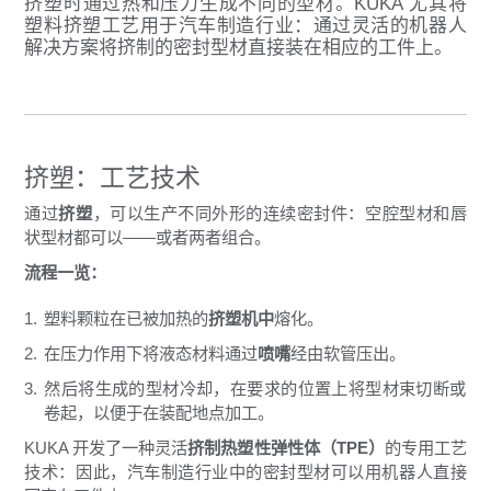
挤塑时通过热和压力生成不同的型材。KUKA 尤其将
塑料挤塑工艺用于汽车制造行业：通过灵活的机器人
解决方案将挤制的密封型材直接装在相应的工件上。
挤塑：工艺技术
通过
挤塑
，可以生产不同外形的连续密封件：空腔型材和唇
状型材都可以——或者两者组合。
流程一览：
塑料颗粒在已被加热的
挤塑机中
熔化。
在压力作用下将液态材料通过
喷嘴
经由软管压出。
然后将生成的型材冷却，在要求的位置上将型材束切断或
卷起，以便于在装配地点加工。
KUKA 开发了一种灵活
挤制热塑性弹性体（TPE）
的专用工艺
技术：因此，汽车制造行业中的密封型材可以用机器人直接