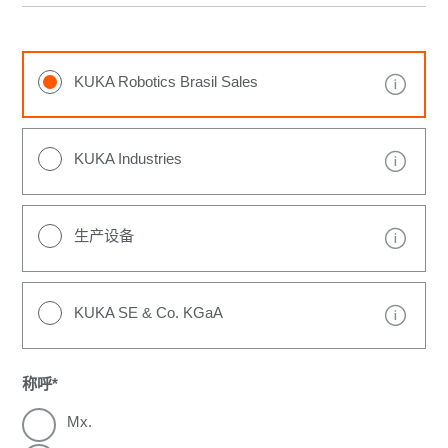
KUKA Robotics Brasil Sales
KUKA Industries
生产设备
KUKA SE & Co. KGaA
称呼
Mx.