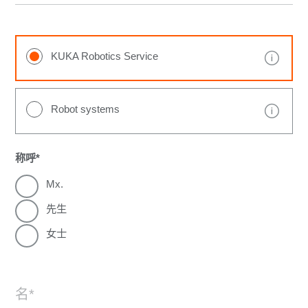
KUKA Robotics Service
Robot systems
称呼
Mx.
先生
女士
名